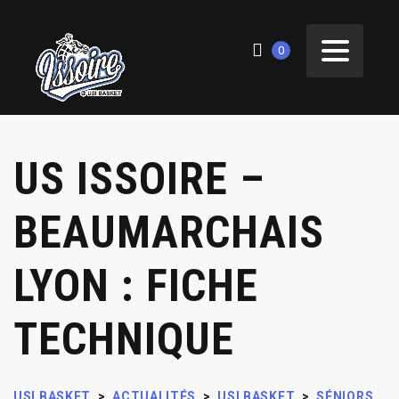
0
US ISSOIRE –
BEAUMARCHAIS
LYON : FICHE
TECHNIQUE
USI BASKET
>
ACTUALITÉS
>
USI BASKET
>
SÉNIORS