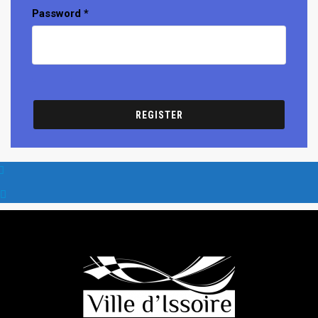
Password
*