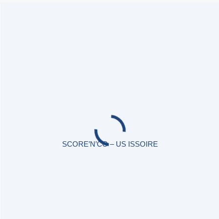
SCORE’N’CO – US ISSOIRE