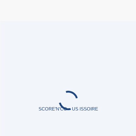
SCORE’N’CO – US ISSOIRE