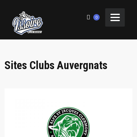
0
Sites Clubs Auvergnats