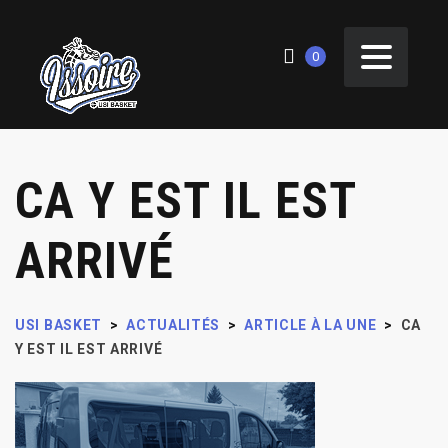
0
CA Y EST IL EST
ARRIVÉ
USI BASKET
>
ACTUALITÉS
>
ARTICLE À LA UNE
>
CA
Y EST IL EST ARRIVÉ