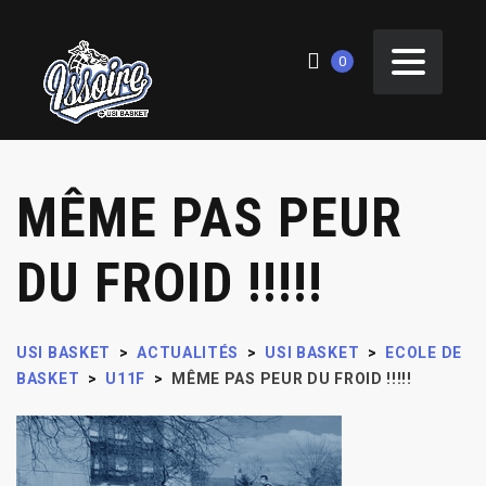
0
MÊME PAS PEUR
DU FROID !!!!!
USI BASKET
>
ACTUALITÉS
>
USI BASKET
>
ECOLE DE
BASKET
>
U11F
>
MÊME PAS PEUR DU FROID !!!!!