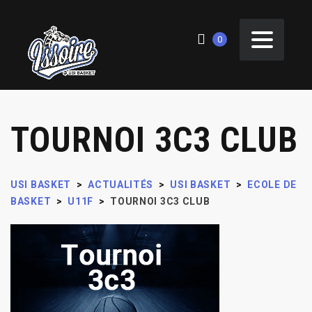
0
TOURNOI 3C3 CLUB
USI BASKET
>
ACTUALITÉS
>
USI BASKET
>
ECOLE DE
BASKET
>
U11F
>
TOURNOI 3C3 CLUB