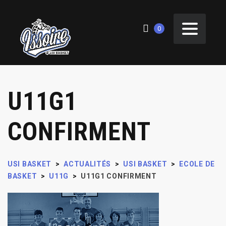
0
U11G1
CONFIRMENT
USI BASKET
>
ACTUALITÉS
>
USI BASKET
>
ECOLE DE
BASKET
>
U11G
>
U11G1 CONFIRMENT