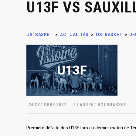
U13F VS SAUXI
USI BASKET
>
ACTUALITÉS
>
USI BASKET
>
JE
24 OCTOBRE 2022
LAURENT BOURRASSET
Première défaite des U13F lors du dernier match de 1è