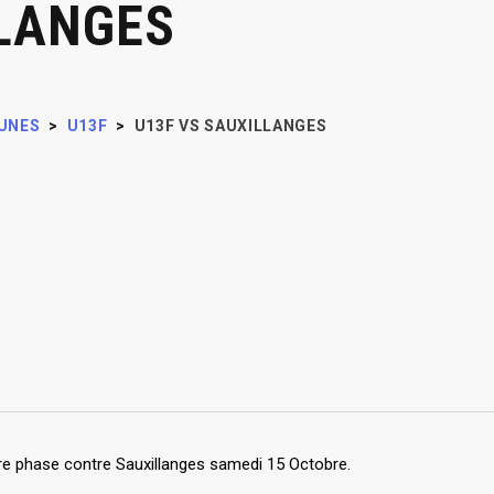
LLANGES
UNES
>
U13F
>
U13F VS SAUXILLANGES
re phase contre Sauxillanges samedi 15 Octobre.