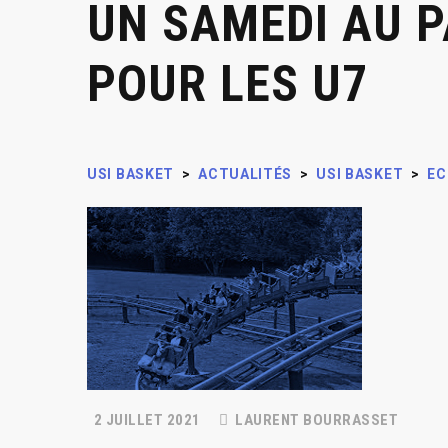
UN SAMEDI AU P
POUR LES U7
USI BASKET
>
ACTUALITÉS
>
USI BASKET
>
EC
2 JUILLET 2021
LAURENT BOURRASSET