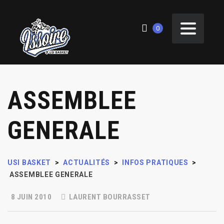
0
ASSEMBLEE
GENERALE
USI BASKET
>
ACTUALITÉS
>
INFOS PRATIQUES
>
ASSEMBLEE GENERALE
8 JUIN 2010
LAURENT BOURRASSET