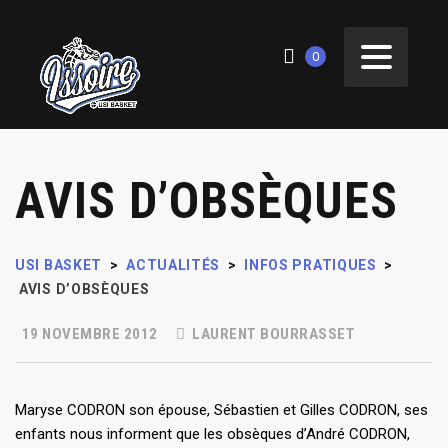
0
AVIS D’OBSÈQUES
USI BASKET
>
ACTUALITÉS
>
INFOS PRATIQUES
>
AVIS D’OBSÈQUES
19 NOVEMBRE 2012
LAURENT BOURRASSET
Maryse CODRON son épouse, Sébastien et Gilles CODRON, ses
enfants nous informent que les obsèques d’André CODRON,