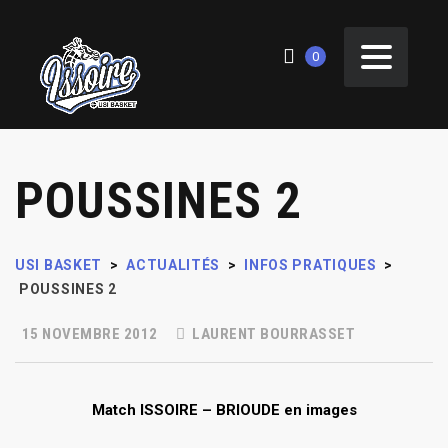
0
POUSSINES 2
USI BASKET
>
ACTUALITÉS
>
INFOS PRATIQUES
>
POUSSINES 2
15 NOVEMBRE 2012
LAURENT BOURRASSET
Match ISSOIRE – BRIOUDE en images