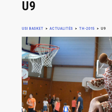
U9
USI BASKET
>
ACTUALITÉS
>
TH-2015
>
U9