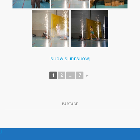
[SHOW SLIDESHOW]
1
2
...
7
►
PARTAGE