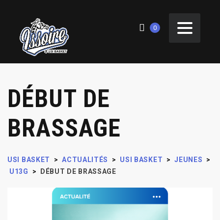
0
DÉBUT DE
BRASSAGE
USI BASKET
>
ACTUALITÉS
>
USI BASKET
>
JEUNES
>
U13G
>
DÉBUT DE BRASSAGE