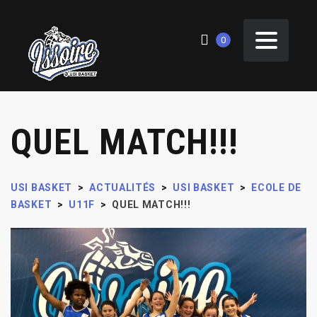
0
QUEL MATCH!!!
USI BASKET
>
ACTUALITÉS
>
USI BASKET
>
ECOLE DE
BASKET
>
U11F
>
QUEL MATCH!!!