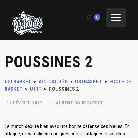
0
POUSSINES 2
USI BASKET
>
ACTUALITÉS
>
USI BASKET
>
ECOLE DE
BASKET
>
U11F
>
POUSSINES 2
12 FÉVRIER 2013
LAURENT BOURRASSET
Le match débute bien avec une bonne défense des bleues. En
attaque, elles réalisent quelques contre-attaques mais elles