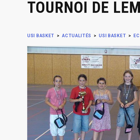
TOURNOI DE LE
USI BASKET
>
ACTUALITÉS
>
USI BASKET
>
EC