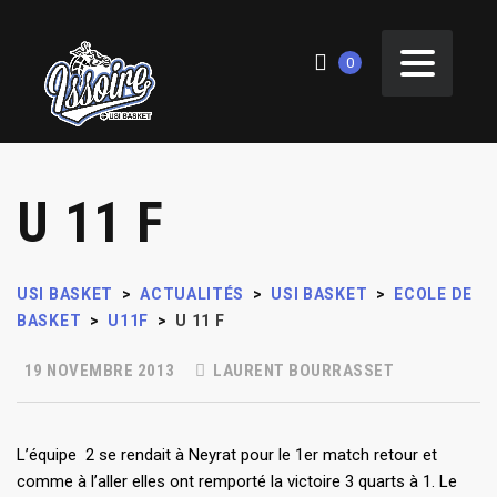
0
U 11 F
USI BASKET
>
ACTUALITÉS
>
USI BASKET
>
ECOLE DE
BASKET
>
U11F
>
U 11 F
19 NOVEMBRE 2013
LAURENT BOURRASSET
L’équipe 2 se rendait à Neyrat pour le 1er match retour et
comme à l’aller elles ont remporté la victoire 3 quarts à 1. Le