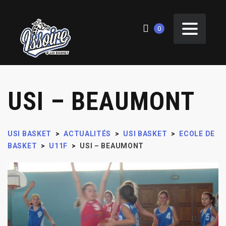
0
USI – BEAUMONT
USI BASKET
>
ACTUALITÉS
>
USI BASKET
>
ECOLE DE
BASKET
>
U11F
>
USI – BEAUMONT