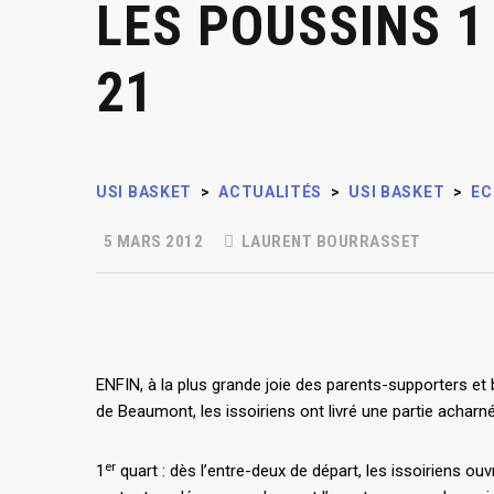
LES POUSSINS 1
21
USI BASKET
>
ACTUALITÉS
>
USI BASKET
>
EC
5 MARS 2012
LAURENT BOURRASSET
ENFIN, à la plus grande joie des parents-supporters et 
de Beaumont, les issoiriens ont livré une partie acharné
er
1
quart : dès l’entre-deux de départ, les issoiriens ou