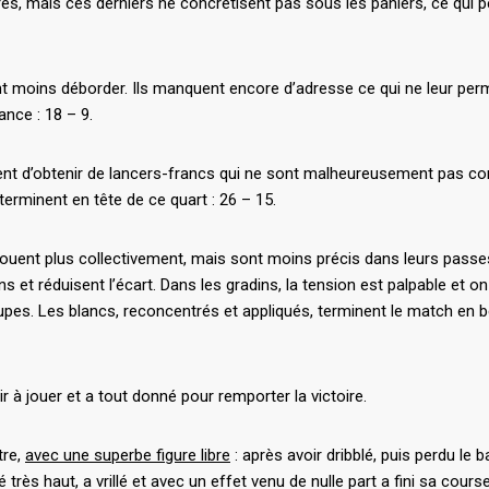
s, mais ces derniers ne concrétisent pas sous les paniers, ce qui pe
ent moins déborder. Ils manquent encore d’adresse ce qui ne leur pe
ance : 18 – 9.
tent d’obtenir de lancers-francs qui ne sont malheureusement pas con
terminent en tête de ce quart : 26 – 15.
jouent plus collectivement, mais sont moins précis dans leurs passe
et réduisent l’écart. Dans les gradins, la tension est palpable et on
oupes. Les blancs, reconcentrés et appliqués, terminent le match en
isir à jouer et a tout donné pour remporter la victoire.
tre,
avec une superbe figure libre
: après avoir dribblé, puis perdu le b
lé très haut, a vrillé et avec un effet venu de nulle part a fini sa cou