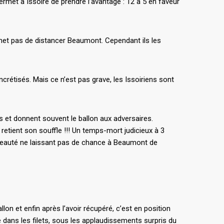
rmet à Issoire de prendre l’avantage : 12 à 5 en faveur
rmet pas de distancer Beaumont. Cependant ils les
crétisés. Mais ce n’est pas grave, les Issoiriens sont
s et donnent souvent le ballon aux adversaires.
 retient son souffle !!! Un temps-mort judicieux à 3
 beauté ne laissant pas de chance à Beaumont de
allon et enfin après l’avoir récupéré, c’est en position
rse dans les filets, sous les applaudissements surpris du