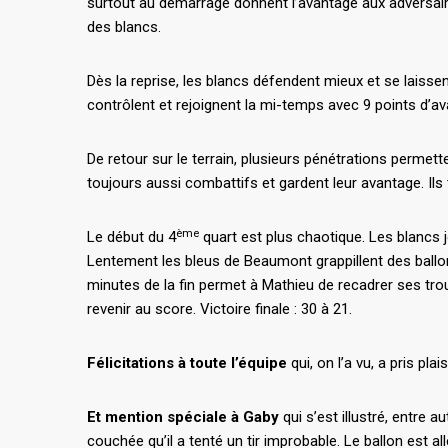
surtout au démarrage donnent l’avantage aux adversaire
des blancs.
Dès la reprise, les blancs défendent mieux et se laiss
contrôlent et rejoignent la mi-temps avec 9 points d’av
De retour sur le terrain, plusieurs pénétrations permet
toujours aussi combattifs et gardent leur avantage. Ils 
ème
Le début du 4
quart est plus chaotique. Les blancs 
Lentement les bleus de Beaumont grappillent des ballons 
minutes de la fin permet à Mathieu de recadrer ses tr
revenir au score. Victoire finale : 30 à 21.
Félicitations à toute l’équipe
qui, on l’a vu, a pris pla
Et mention spéciale à Gaby
qui s’est illustré, entre au
couchée qu’il a tenté un tir improbable. Le ballon est al