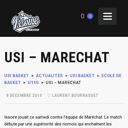
0
USI – MARECHAT
USI BASKET
>
ACTUALITÉS
>
USI BASKET
>
ECOLE DE
BASKET
>
U11G
>
USI – MARECHAT
8 DÉCEMBRE 2010
LAURENT BOURRASSET
Issoire jouait ce samedi contre l’équipe de Maréchat. Le match
débute par une supériorité des riomois qui enchaînent les