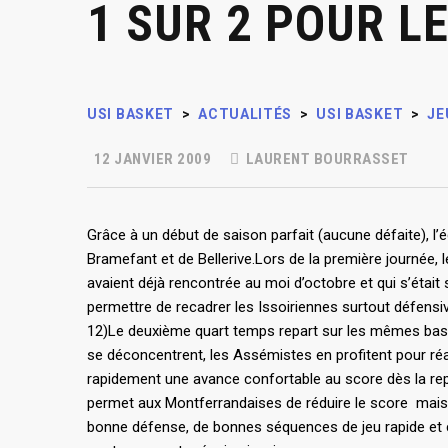
1 SUR 2 POUR L
USI BASKET
>
ACTUALITÉS
>
USI BASKET
>
JE
12 JANVIER 2009
LAURENT BOURRASSET
Grâce à un début de saison parfait (aucune défaite), l
Bramefant et de Bellerive.Lors de la première journée, 
avaient déjà rencontrée au moi d’octobre et qui s’étai
permettre de recadrer les Issoiriennes surtout défensiv
12)Le deuxième quart temps repart sur les mêmes base
se déconcentrent, les Assémistes en profitent pour réag
rapidement une avance confortable au score dès la repr
permet aux Montferrandaises de réduire le score mais 
bonne défense, de bonnes séquences de jeu rapide et c