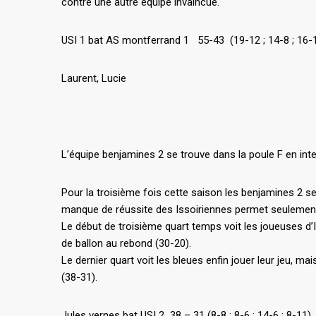
contre une autre équipe invaincue.
USI 1 bat AS montferrand 1 55-43 (19-12 ; 14-8 ; 16-1
Laurent, Lucie
L’équipe benjamines 2 se trouve dans la poule F en int
Pour la troisième fois cette saison les benjamines 2 s
manque de réussite des Issoiriennes permet seulement 
Le début de troisième quart temps voit les joueuses d’I
de ballon au rebond (30-20).
Le dernier quart voit les bleues enfin jouer leur jeu, 
(38-31).
Jules vernes bat USI 2 38 – 31 (8-8 ; 8-6 ; 14-6 ; 8-11)