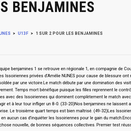
ES BENJAMINES
UNES
>
U13F
>
1 SUR 2 POUR LES BENJAMINES
’équipe benjamines 1 se retrouve en régionale 1, en compagnie de Cou
les Issoiriennes privées d’Amélie NUNES pour cause de blessure ont r
t soldée par une victoire.Le match débute par une domination des vis
ement. Temps mort bénéfique puisque les filles reprennent le contrôle
s avec des Issoiriennes qui dominent complètement le match avec à 
ir et à leur tour infliger un 8-0. (33-20)Nos benjamines ne laissent 
ise. Le troisième quart temps est bien maîtrisé. (49-32)Les Issoirie
en aucun cas d’inquiéter les Issoiriennes pour le gain du match.Enc
hose nouvelle, de bonnes séquences collectives. Premier test réuss