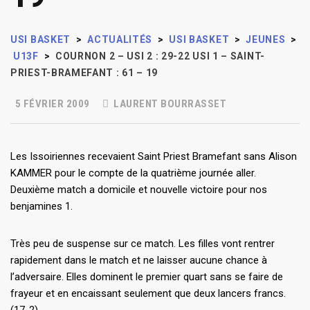
USI BASKET
>
ACTUALITÉS
>
USI BASKET
>
JEUNES
>
U13F
>
COURNON 2 – USI 2 : 29-22 USI 1 – SAINT-
PRIEST-BRAMEFANT : 61 – 19
5 FÉVRIER 2009
LAURENT BOURRASSET
Les Issoiriennes recevaient Saint Priest Bramefant sans Alison
KAMMER pour le compte de la quatrième journée aller.
Deuxième match a domicile et nouvelle victoire pour nos
benjamines 1.
Très peu de suspense sur ce match. Les filles vont rentrer
rapidement dans le match et ne laisser aucune chance à
l’adversaire. Elles dominent le premier quart sans se faire de
frayeur et en encaissant seulement que deux lancers francs.
(17-2)