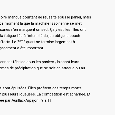
soire manque pourtant de réussite sous le panier, mais
 à ce moment là que la machine Issoirienne se met
aires n’en marquent un seul. Ça y est, les filles ont
 fatigue liée à l’intensité du jeu oblige le coach
ème
fforts. Le 2
quart se termine largement à
ngagement a été important.
ennent fébriles sous les paniers ; laissant leurs
blèmes de précipitation que se soit en attaque ou au
es sont épuisées. Elles profitent des temps morts
 plus leurs joueuses. La compétition est acharnée. Et
 par Aurillac/Arpajon : 9 à 11.