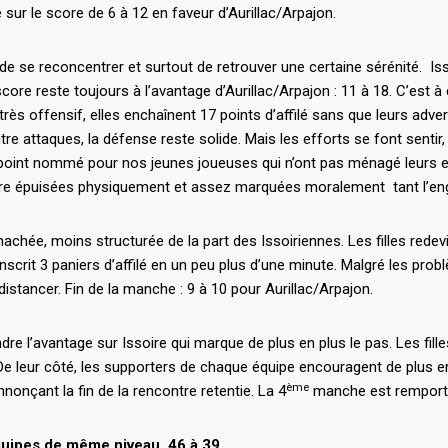
 sur le score de 6 à 12 en faveur d’Aurillac/Arpajon.
de se reconcentrer et surtout de retrouver une certaine sérénité. Is
core reste toujours à l’avantage d’Aurillac/Arpajon : 11 à 18. C’est
ès offensif, elles enchaînent 17 points d’affilé sans que leurs advers
e attaques, la défense reste solide. Mais les efforts se font sentir, la
à point nommé pour nos jeunes joueuses qui n’ont pas ménagé leurs e
estiaire épuisées physiquement et assez marquées moralement tant l’e
chée, moins structurée de la part des Issoiriennes. Les filles redevi
nscrit 3 paniers d’affilé en un peu plus d’une minute. Malgré les pro
stancer. Fin de la manche : 9 à 10 pour Aurillac/Arpajon.
re l’avantage sur Issoire qui marque de plus en plus le pas. Les fill
e leur côté, les supporters de chaque équipe encouragent de plus en
ème
nçant la fin de la rencontre retentie. La 4
manche est remportée
uipes de même niveau. 46 à 39.