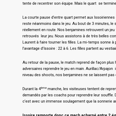
tente de recentrer son équipe. Mais le quart se termine
La courte pause d’entre quart permet aux Issoiriennes 
reste néanmoins dans le jeu. Au bout de 3 minutes, le s
réellement en route. Nos benjamines retrouvent un jeu tr
retrouvés leur jeu. Nous assistons à de très belles contr
Laurent à faire tourner les filles. La mi-temps sonne 
l’avantage d’Issoire : 22 à 6. Les filles partent au v
Au retour de la pause, le match reprend de façon plus ha
adversaires reprendre le jeu en main. Aurillac/Arpajon i
niveau des shoots, nos benjamines ne se laissent pas di
ème
Durant la 4
manche, les visiteuses tentent de reprend
demandés par les coachs pour reprendre leur souffle. D
c’est avec un immense soulagement que la sonnerie anno
Issoire remporte donc ce mach acharné entre 2 éq