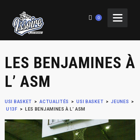
0
LES BENJAMINES À
L’ ASM
USI BASKET
>
ACTUALITÉS
>
USI BASKET
>
JEUNES
>
U13F
>
LES BENJAMINES À L’ ASM