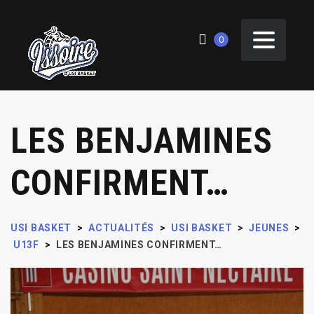
0
LES BENJAMINES
CONFIRMENT…
USI BASKET
>
ACTUALITÉS
>
USI BASKET
>
JEUNES
>
U13F
>
LES BENJAMINES CONFIRMENT…