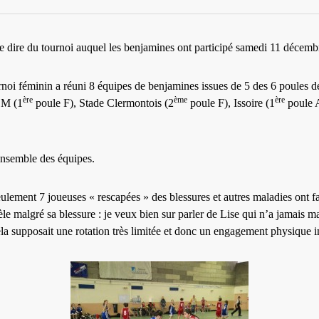
 dire du tournoi auquel les benjamines ont participé samedi 11 décemb
oi féminin a réuni 8 équipes de benjamines issues de 5 des 6 poules de
ère
ème
ère
SM (1
poule F), Stade Clermontois (2
poule F), Issoire (1
poule 
ensemble des équipes.
eulement 7 joueuses « rescapées » des blessures et autres maladies ont fai
fidèle malgré sa blessure : je veux bien sur parler de Lise qui n’a jamai
la supposait une rotation très limitée et donc un engagement physique imp