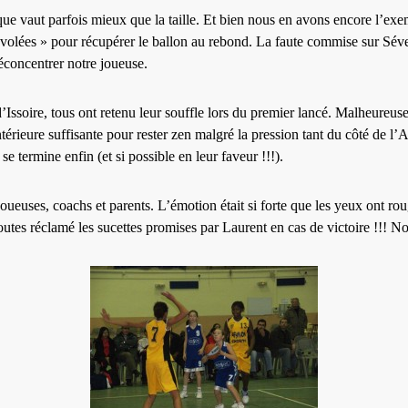
ue vaut parfois mieux que la taille. Et bien nous en avons encore l’exe
« envolées » pour récupérer le ballon au rebond. La faute commise sur Sé
éconcentrer notre joueuse.
d’Issoire, tous ont retenu leur souffle lors du premier lancé. Malheureuse
ntérieure suffisante pour rester zen malgré la pression tant du côté de l
e termine enfin (et si possible en leur faveur !!!).
: joueuses, coachs et parents. L’émotion était si forte que les yeux ont ro
outes réclamé les sucettes promises par Laurent en cas de victoire !!! 