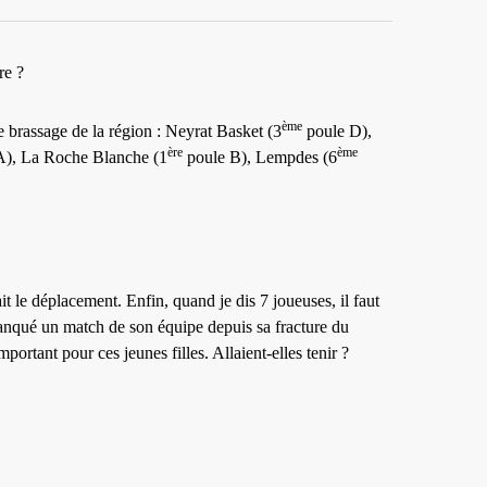
re ?
ème
 brassage de la région : Neyrat Basket (3
poule D),
ère
ème
A), La Roche Blanche (1
poule B), Lempdes (6
t le déplacement. Enfin, quand je dis 7 joueuses, il faut
s manqué un match de son équipe depuis sa fracture du
ortant pour ces jeunes filles. Allaient-elles tenir ?