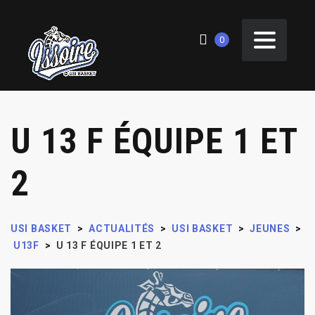
0
U 13 F ÉQUIPE 1 ET
2
USI BASKET
>
ACTUALITÉS
>
USI BASKET
>
JEUNES
>
U13F
>
U 13 F ÉQUIPE 1 ET 2