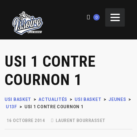
0
USI 1 CONTRE
COURNON 1
USI BASKET
>
ACTUALITÉS
>
USI BASKET
>
JEUNES
>
U13F
>
USI 1 CONTRE COURNON 1
16 OCTOBRE 2014
LAURENT BOURRASSET