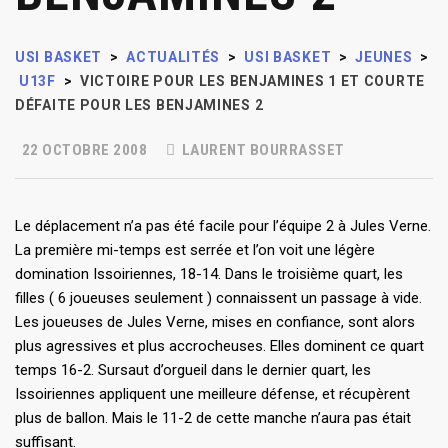
USI BASKET
>
ACTUALITÉS
>
USI BASKET
>
JEUNES
>
U13F
>
VICTOIRE POUR LES BENJAMINES 1 ET COURTE
DÉFAITE POUR LES BENJAMINES 2
22 OCTOBRE 2008
LAURENT BOURRASSET
Le déplacement n’a pas été facile pour l’équipe 2 à Jules Verne.
La première mi-temps est serrée et l’on voit une légère
domination Issoiriennes, 18-14. Dans le troisième quart, les
filles ( 6 joueuses seulement ) connaissent un passage à vide.
Les joueuses de Jules Verne, mises en confiance, sont alors
plus agressives et plus accrocheuses. Elles dominent ce quart
temps 16-2. Sursaut d’orgueil dans le dernier quart, les
Issoiriennes appliquent une meilleure défense, et récupèrent
plus de ballon. Mais le 11-2 de cette manche n’aura pas était
suffisant.