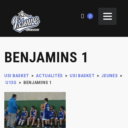
0
BENJAMINS 1
USI BASKET
>
ACTUALITÉS
>
USI BASKET
>
JEUNES
>
U13G
>
BENJAMINS 1