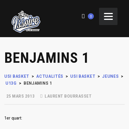
0
BENJAMINS 1
USI BASKET
>
ACTUALITÉS
>
USI BASKET
>
JEUNES
>
U13G
>
BENJAMINS 1
25 MARS 2013
LAURENT BOURRASSET
1er quart: