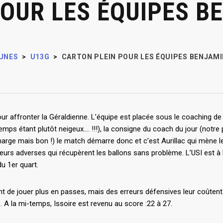
POUR LES ÉQUIPES B
UNES
>
U13G
>
CARTON PLEIN POUR LES ÉQUIPES BENJAM
 pour affronter la Géraldienne. L’équipe est placée sous le coaching d
ps étant plutôt neigeux…. !!!), la consigne du coach du jour (notre p
 marge mais bon !) le match démarre donc et c’est Aurillac qui mène l
ueurs adverses qui récupèrent les ballons sans problème. L’USI est à 
du 1er quart.
de jouer plus en passes, mais des erreurs défensives leur coûtent 
 A la mi-temps, Issoire est revenu au score :22 à 27.