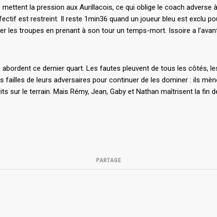
ce, mettent la pression aux Aurillacois, ce qui oblige le coach advers
ctif est restreint. Il reste 1min36 quand un joueur bleu est exclu pour
er les troupes en prenant à son tour un temps-mort. Issoire a l’avant
 abordent ce dernier quart. Les fautes pleuvent de tous les côtés, l
les failles de leurs adversaires pour continuer de les dominer : ils mèn
its sur le terrain. Mais Rémy, Jean, Gaby et Nathan maîtrisent la fin d
PARTAGE