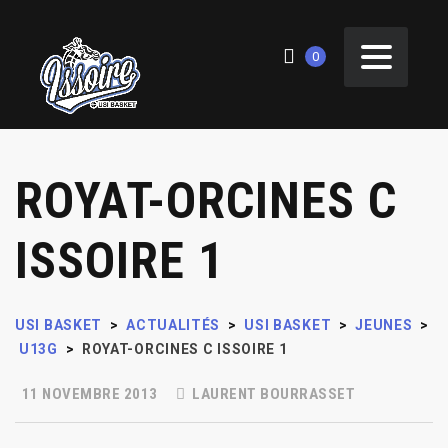
0
ROYAT-ORCINES C
ISSOIRE 1
USI BASKET
>
ACTUALITÉS
>
USI BASKET
>
JEUNES
>
U13G
>
ROYAT-ORCINES C ISSOIRE 1
11 NOVEMBRE 2013
LAURENT BOURRASSET