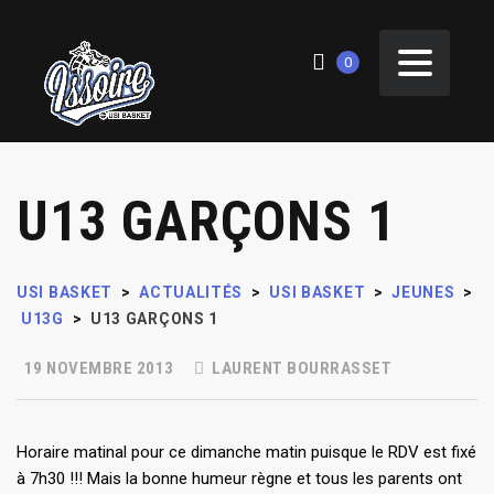
0
U13 GARÇONS 1
USI BASKET
>
ACTUALITÉS
>
USI BASKET
>
JEUNES
>
U13G
>
U13 GARÇONS 1
19 NOVEMBRE 2013
LAURENT BOURRASSET
Horaire matinal pour ce dimanche matin puisque le RDV est fixé
à 7h30 !!! Mais la bonne humeur règne et tous les parents ont