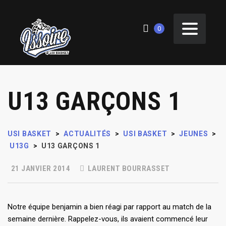
0
U13 GARÇONS 1
USI BASKET
>
ACTUALITÉS
>
USI BASKET
>
JEUNES
>
U13G
>
U13 GARÇONS 1
21 JANVIER 2014
LAURENT BOURRASSET
Notre équipe benjamin a bien réagi par rapport au match de la
semaine dernière. Rappelez-vous, ils avaient commencé leur