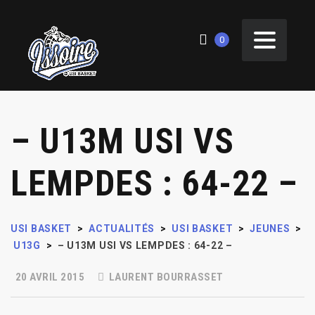
0
– U13M USI VS
LEMPDES : 64-22 –
USI BASKET
>
ACTUALITÉS
>
USI BASKET
>
JEUNES
>
U13G
>
– U13M USI VS LEMPDES : 64-22 –
20 AVRIL 2015
LAURENT BOURRASSET