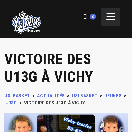
0
VICTOIRE DES
U13G À VICHY
USI BASKET
>
ACTUALITÉS
>
USI BASKET
>
JEUNES
>
U13G
>
VICTOIRE DES U13G À VICHY