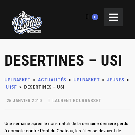
0
DESERTINES – USI
USI BASKET
>
ACTUALITÉS
>
USI BASKET
>
JEUNES
>
U15F
>
DESERTINES – USI
25 JANVIER 2010
LAURENT BOURRASSET
Une semaine après le non-match de la semaine dernière perdu
à domicile contre Pont du Chateau, les filles se devaient de