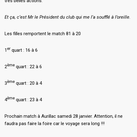
très belles actions.
Et ça, c’est Mr le Président du club qui me l’a soufflé à l’oreille.
Les filles remportent le match 81 à 20
er
1
quart : 16 à 6
ème
2
quart : 22 à 6
ème
3
quart : 20 à 4
ème
4
quart : 23 à 4
Prochain match à Aurillac samedi 28 janvier. Attention, il ne
faudra pas faire la foire car le voyage sera long !!!