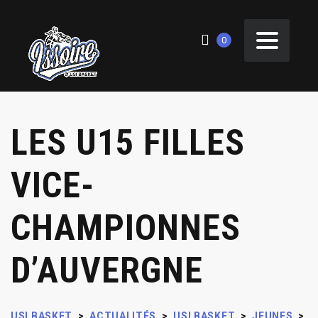
0
LES U15 FILLES
VICE-
CHAMPIONNES
D’AUVERGNE
USI BASKET
>
ACTUALITÉS
>
USI BASKET
>
JEUNES
>