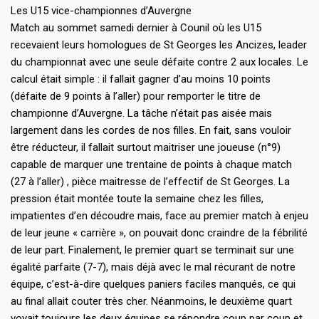
Les U15 vice-championnes d’Auvergne
Match au sommet samedi dernier à Counil où les U15
recevaient leurs homologues de St Georges les Ancizes, leader
du championnat avec une seule défaite contre 2 aux locales. Le
calcul était simple : il fallait gagner d’au moins 10 points
(défaite de 9 points à l’aller) pour remporter le titre de
championne d’Auvergne. La tâche n’était pas aisée mais
largement dans les cordes de nos filles. En fait, sans vouloir
être réducteur, il fallait surtout maitriser une joueuse (n°9)
capable de marquer une trentaine de points à chaque match
(27 à l’aller) , pièce maitresse de l’effectif de St Georges. La
pression était montée toute la semaine chez les filles,
impatientes d’en découdre mais, face au premier match à enjeu
de leur jeune « carrière », on pouvait donc craindre de la fébrilité
de leur part. Finalement, le premier quart se terminait sur une
égalité parfaite (7-7), mais déjà avec le mal récurant de notre
équipe, c’est-à-dire quelques paniers faciles manqués, ce qui
au final allait couter très cher. Néanmoins, le deuxième quart
voyait toujours les deux équipes se répondre coup par coup et