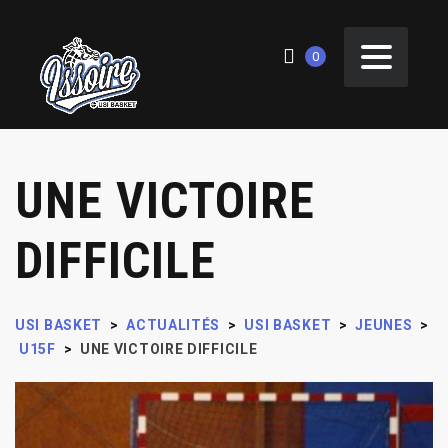
0
UNE VICTOIRE
DIFFICILE
USI BASKET
>
ACTUALITÉS
>
USI BASKET
>
JEUNES
>
U15F
>
UNE VICTOIRE DIFFICILE