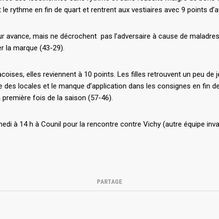
t le rythme en fin de quart et rentrent aux vestiaires avec 9 points d’
leur avance, mais ne décrochent pas l’adversaire à cause de maladr
er la marque (43-29).
coises, elles reviennent à 10 points. Les filles retrouvent un peu de 
 des locales et le manque d’application dans les consignes en fin d
 première fois de la saison (57-46).
edi à 14 h à Counil pour la rencontre contre Vichy (autre équipe invai
PARTAGE