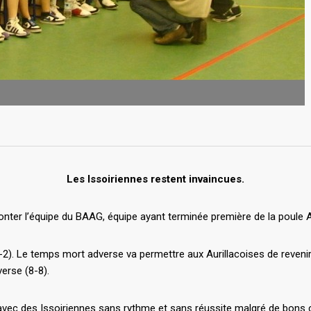
Les Issoiriennes restent invaincues.
ronter l’équipe du BAAG, équipe ayant terminée première de la poule 
-2). Le temps mort adverse va permettre aux Aurillacoises de revenir
erse (8-8).
ec des Issoiriennes sans rythme et sans réussite malgré de bons ch