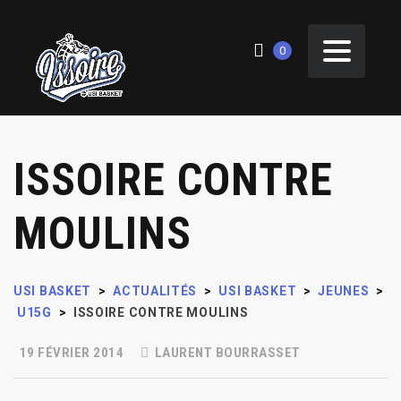
0
ISSOIRE CONTRE
MOULINS
USI BASKET
>
ACTUALITÉS
>
USI BASKET
>
JEUNES
>
U15G
>
ISSOIRE CONTRE MOULINS
19 FÉVRIER 2014
LAURENT BOURRASSET