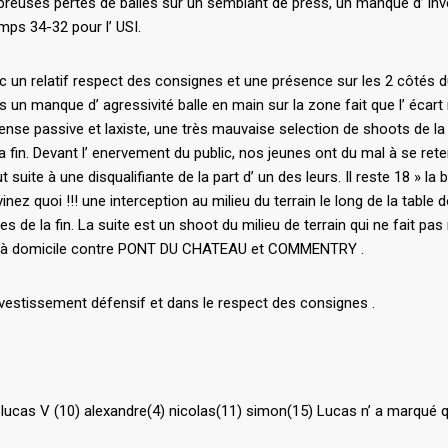
mbreuses pertes de balles sur un semblant de press, un manque d’ in
mps 34-32 pour l’ USI.
vec un relatif respect des consignes et une présence sur les 2 côtés 
un manque d’ agressivité balle en main sur la zone fait que l’ écart 
ense passive et laxiste, une très mauvaise selection de shoots de la
 fin. Devant l’ enervement du public, nos jeunes ont du mal à se reten
te à une disqualifiante de la part d’ un des leurs. Il reste 18 » la b
inez quoi !!! une interception au milieu du terrain le long de la ta
s de la fin. La suite est un shoot du milieu de terrain qui ne fait pas
chs à domicile contre PONT DU CHATEAU et COMMENTRY .
 investissement défensif et dans le respect des consignes .
 lucas V (10) alexandre(4) nicolas(11) simon(15) Lucas n’ a marqué qu