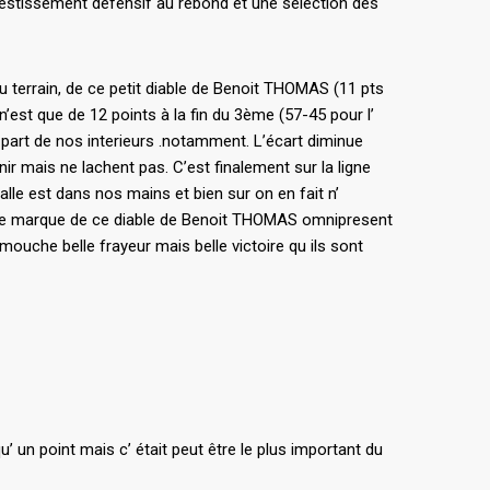
vestissement défensif au rebond et une sélection des
du terrain, de ce petit diable de Benoit THOMAS (11 pts
n’est que de 12 points à la fin du 3ème (57-45 pour l’
 part de nos interieurs .notamment. L’écart diminue
ir mais ne lachent pas. C’est finalement sur la ligne
alle est dans nos mains et bien sur on en fait n’
ble de marque de ce diable de Benoit THOMAS omnipresent
 mouche belle frayeur mais belle victoire qu ils sont
’ un point mais c’ était peut être le plus important du