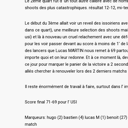
Le 2ème quart fut d’ un tout autre calibre avec de no
shoots des plus catastrophiques. résultat 12-12, mi-te
Le début du 3ème allait voir un reveil des issoiriens a
dans ce quart), une meilleure selection des shoots mais 
usi) et là à nouveau un cruel relachement avec une déf
pour les voir passer devant au score à moins de 1′ de la
des lancers que Lucas MARTIN nous remet à 69 partout sui
importe quoi et on leur redonne. Et à ce moment là, dev
ce jour pour marquer le panier de la victoire a 2 seconde
allés chercher à renouveler lors des 2 derniers mat
Il reste énormément de travail à faire, surtout dans l’
Score final 71-69 pour l’ USI
Marqueurs: hugo (2) bastien (4) lucas M (1) benoit (27)
match