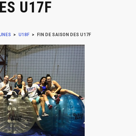
DES U17F
UNES
>
U18F
>
FIN DE SAISON DES U17F