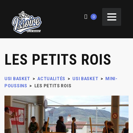
0
LES PETITS ROIS
USI BASKET
>
ACTUALITÉS
>
USI BASKET
>
MINI-
POUSSINS
>
LES PETITS ROIS